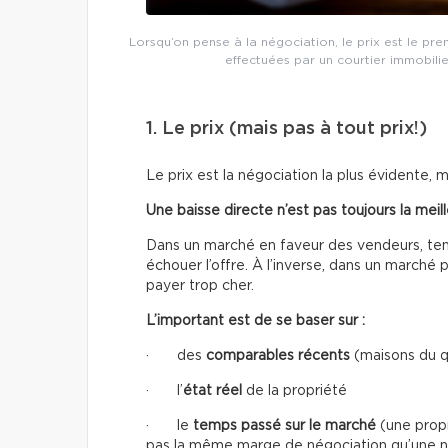
Lorsqu’on pense à la négociation, le prix est le pre
effectuées par un courtier immobilie
1. Le prix (mais pas à tout prix!)
Le prix est la négociation la plus évidente, 
Une baisse directe n’est pas toujours la meil
Dans un marché en faveur des vendeurs, tent
échouer l’offre. À l’inverse, dans un marché 
payer trop cher.
L’important est de se baser sur :
· des
comparables récents
(maisons du q
· l’
état réel
de la propriété
· le
temps passé sur le marché
(une propr
pas la même marge de négociation qu’une n