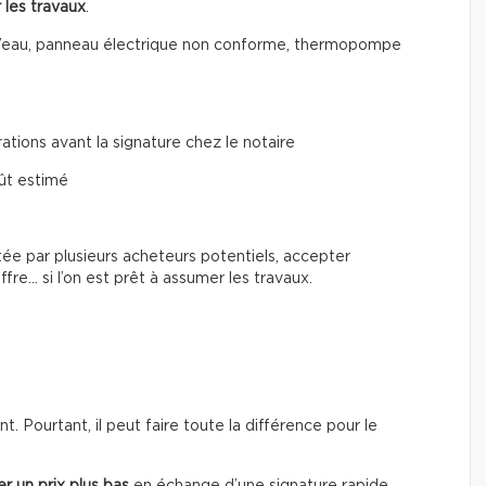
 les travaux
.
on d’eau, panneau électrique non conforme, thermopompe
ions avant la signature chez le notaire
ût estimé
tée par plusieurs acheteurs potentiels, accepter
ffre… si l’on est prêt à assumer les travaux.
 Pourtant, il peut faire toute la différence pour le
r un prix plus bas
en échange d’une signature rapide.