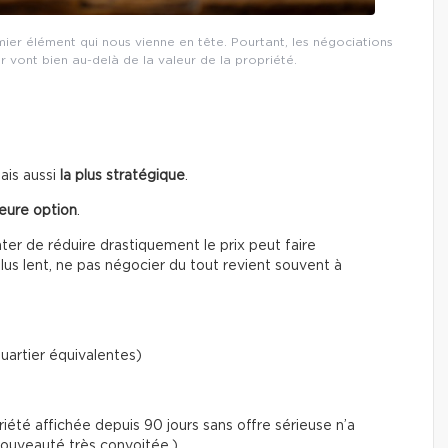
mier élément qui nous vienne en tête. Pourtant, les négociations
r vont bien au-delà de la valeur de la propriété.
mais aussi
la plus stratégique
.
leure option
.
er de réduire drastiquement le prix peut faire
plus lent, ne pas négocier du tout revient souvent à
uartier équivalentes)
iété affichée depuis 90 jours sans offre sérieuse n’a
ouveauté très convoitée.)