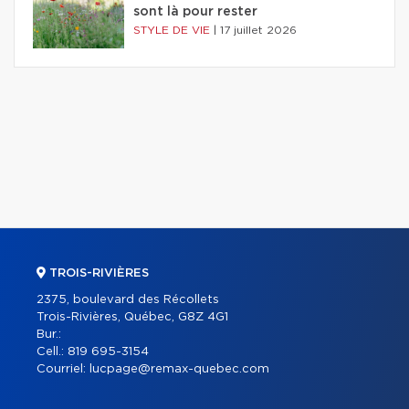
sont là pour rester
STYLE DE VIE
|
17 juillet 2026
TROIS-RIVIÈRES
2375, boulevard des Récollets
Trois-Rivières, Québec, G8Z 4G1
Bur.:
Cell.:
819 695-3154
Courriel:
lucpage@remax-quebec.com