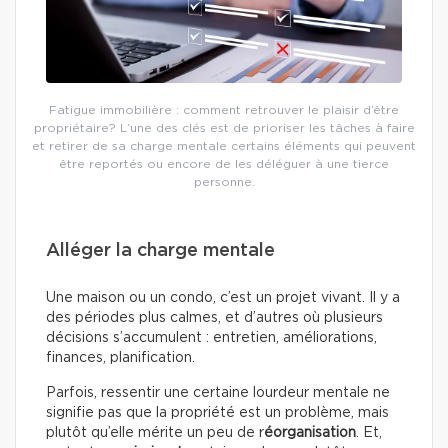
Fatigue immobilière : comment retrouver le plaisir d’être
propriétaire? L’une des clés est de prioriser les tâches à faire
et retirer de sa charge mentale certains éléments qui peuvent
être reportés ou encore de les déléguer à une tierce
personne.
Alléger la charge mentale
Une maison ou un condo, c’est un projet vivant. Il y a
des périodes plus calmes, et d’autres où plusieurs
décisions s’accumulent : entretien, améliorations,
finances, planification.
Parfois, ressentir une certaine lourdeur mentale ne
signifie pas que la propriété est un problème, mais
plutôt qu’elle mérite un peu de r
éorganisation
. Et,