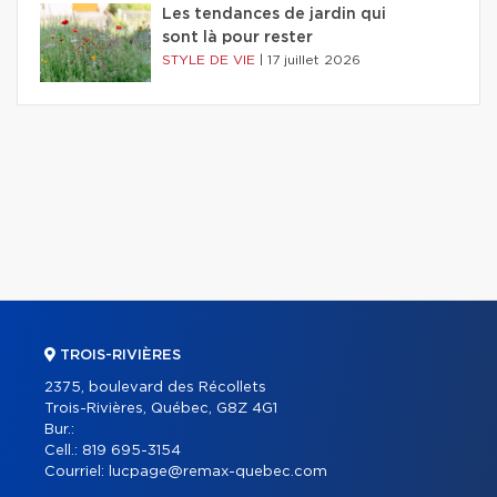
Les tendances de jardin qui
sont là pour rester
STYLE DE VIE
|
17 juillet 2026
TROIS-RIVIÈRES
2375, boulevard des Récollets
Trois-Rivières, Québec, G8Z 4G1
Bur.:
Cell.:
819 695-3154
Courriel:
lucpage@remax-quebec.com