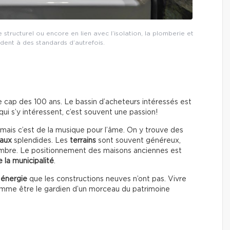
 structurel ou encore en lien avec l’isolation, la plomberie et
ondent à des standards d’autrefois.
e cap des 100 ans. Le bassin d’acheteurs intéressés est
qui s’y intéressent, c’est souvent une passion!
mais c’est de la musique pour l’âme. On y trouve des
raux
splendides. Les
terrains
sont souvent généreux,
’ombre. Le positionnement des maisons anciennes est
 la municipalité
.
e
énergie
que les constructions neuves n’ont pas. Vivre
omme être le gardien d’un morceau du patrimoine