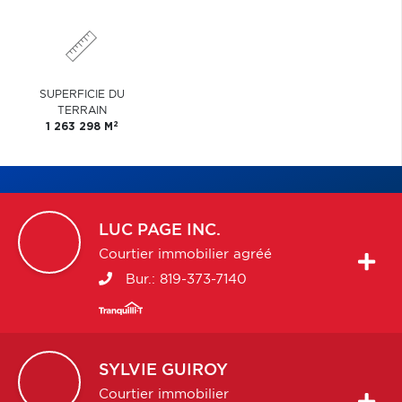
SUPERFICIE DU
TERRAIN
2
1 263 298 M
LUC
PAGE INC.
Courtier immobilier agréé
Bur.:
819-373-7140
SYLVIE
GUIROY
Courtier immobilier