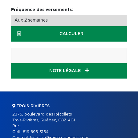
Fréquence des versements:
CALCULER
NOTE LÉGALE
TROIS-RIVIÈRES
2375, boulevard des Récollets
Trois-Rivières, Québec, G8Z 4G1
Bur.:
Cell.:
819 695-3154
Courriel:
lucpage@remax-quebec.com