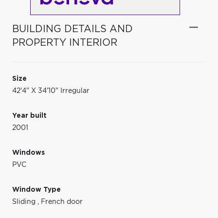
BUILDING DETAILS AND
PROPERTY INTERIOR
Size
42'4" X 34'10" Irregular
Year built
2001
Windows
PVC
Window Type
Sliding
,
French door